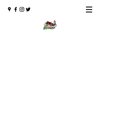
Fusion Performance
Vente de pièces automobiles et restauration
de voitures antiques
fusionperformance@hotmail.com
(450) 491-3065