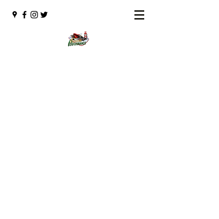
Fusion Performance
Vente de pièces automobiles et restauration
de voitures antiques
fusionperformance@hotmail.com
(450) 491-3065